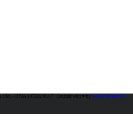
a (IM) - P.IVA 10739240017 | Created with ♥ by
World Comm Srl