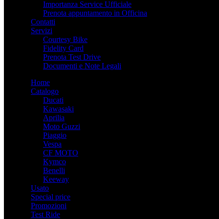
Importanza Service Ufficiale
Prenota appuntamento in Officina
Contatti
Servizi
Courtesy Bike
Fidelity Card
Prenota Test Drive
Documenti e Note Legali
Home
Catalogo
Ducati
Kawasaki
Aprilia
Moto Guzzi
Piaggio
Vespa
CF MOTO
Kymco
Benelli
Keeway
Usato
Special price
Promozioni
Test Ride