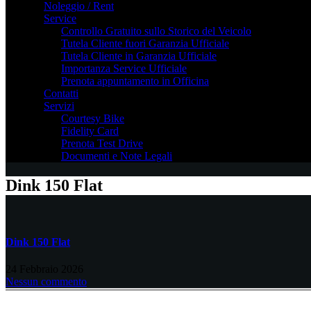
Noleggio / Rent
Service
Controllo Gratuito sullo Storico del Veicolo
Tutela Cliente fuori Garanzia Ufficiale
Tutela Cliente in Garanzia Ufficiale
Importanza Service Ufficiale
Prenota appuntamento in Officina
Contatti
Servizi
Courtesy Bike
Fidelity Card
Prenota Test Drive
Documenti e Note Legali
Dink 150 Flat
Dink 150 Flat
24 Febbraio 2026
Nessun commento
balkanpharmacy