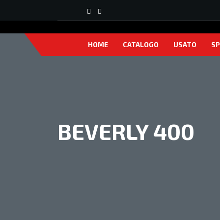
HOME
CATALOGO
USATO
SP
BEVERLY 400