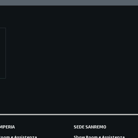
IMPERIA
SEDE SANREMO
oom e Assistenza
Show Room e Assistenza