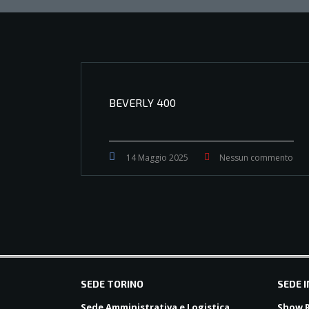
BEVERLY 400
14 Maggio 2025
Nessun commento
balkanpharmacy
SEDE TORINO
SEDE 
Sede Amministrativa e Logistica
Show R