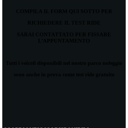
COMPILA IL FORM QUI SOTTO PER
RICHIEDERE IL TEST RIDE
SARAI CONTATTATO PER FISSARE
L’APPUNTAMENTO
Tutti i veicoli disponibili nel nostro parco noleggio
sono anche in prova come test ride gratuito