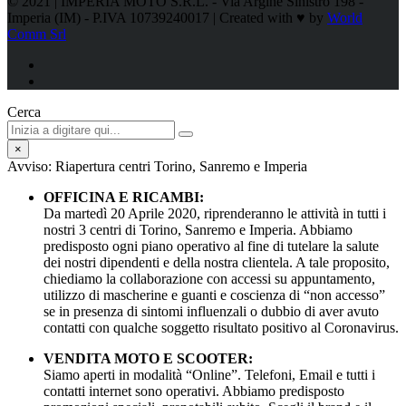
© 2021 | IMPERIA MOTO S.R.L. - Via Argine Sinistro 198 -
Imperia (IM) - P.IVA 10739240017 | Created with ♥ by
World
Comm Srl
Cerca
×
Avviso: Riapertura centri Torino, Sanremo e Imperia
OFFICINA E RICAMBI:
Da martedì 20 Aprile 2020, riprenderanno le attività in tutti i
nostri 3 centri di Torino, Sanremo e Imperia. Abbiamo
predisposto ogni piano operativo al fine di tutelare la salute
dei nostri dipendenti e della nostra clientela. A tale proposito,
chiediamo la collaborazione con accessi su appuntamento,
utilizzo di mascherine e guanti e coscienza di “non accesso”
se in presenza di sintomi influenzali o dubbio di aver avuto
contatti con qualche soggetto risultato positivo al Coronavirus.
VENDITA MOTO E SCOOTER:
Siamo aperti in modalità “Online”. Telefoni, Email e tutti i
contatti internet sono operativi. Abbiamo predisposto