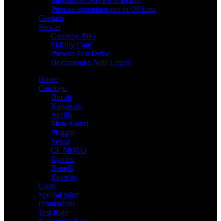
Importanza Service Ufficiale
Prenota appuntamento in Officina
Contatti
Servizi
Courtesy Bike
Fidelity Card
Prenota Test Drive
Documenti e Note Legali
Home
Catalogo
Ducati
Kawasaki
Aprilia
Moto Guzzi
Piaggio
Vespa
CF MOTO
Kymco
Benelli
Keeway
Usato
Special price
Promozioni
Test Ride