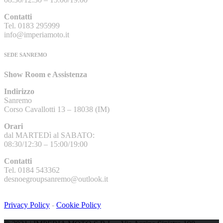
Contatti
Tel. 0183 295999
info@imperiamoto.it
SEDE SANREMO
Show Room e Assistenza
Indirizzo
Sanremo
Corso Cavallotti 13 – 18038 (IM)
Orari
dal MARTEDì al SABATO:
08:30/12:30 – 15:00/19:00
Contatti
Tel. 0184 543362
desnoegroupsanremo@outlook.it
Privacy Policy
-
Cookie Policy