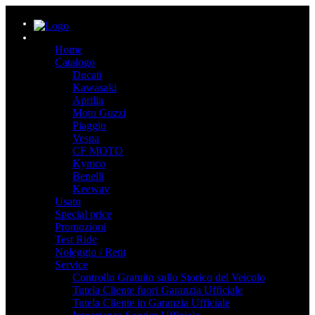
Home
Catalogo
Ducati
Kawasaki
Aprilia
Moto Guzzi
Piaggio
Vespa
CF MOTO
Kymco
Benelli
Keeway
Usato
Special price
Promozioni
Test Ride
Noleggio / Rent
Service
Controllo Gratuito sullo Storico del Veicolo
Tutela Cliente fuori Garanzia Ufficiale
Tutela Cliente in Garanzia Ufficiale