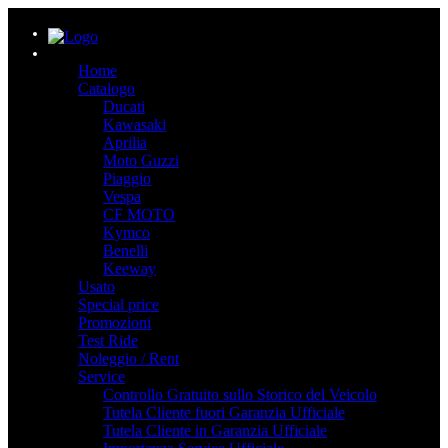
Home
Catalogo
Ducati
Kawasaki
Aprilia
Moto Guzzi
Piaggio
Vespa
CF MOTO
Kymco
Benelli
Keeway
Usato
Special price
Promozioni
Test Ride
Noleggio / Rent
Service
Controllo Gratuito sullo Storico del Veicolo
Tutela Cliente fuori Garanzia Ufficiale
Tutela Cliente in Garanzia Ufficiale