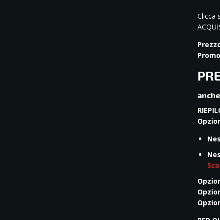
Clicca s
ACQUIS
Prezzo
Promo
PRE
anche
RIEPI
Opzio
Nes
Nes
Sco
Opzio
Opzio
Opzio