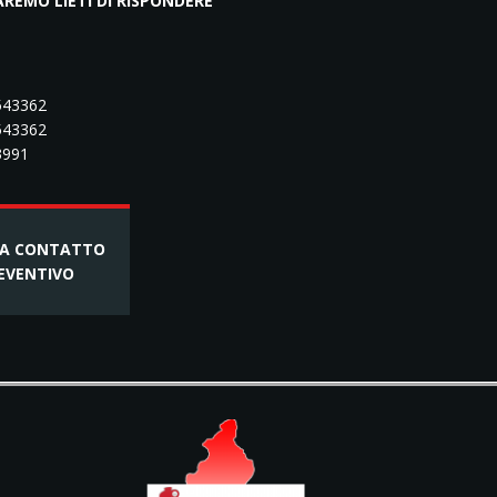
EMO LIETI DI RISPONDERE
.543362
543362
83991
TA CONTATTO
EVENTIVO