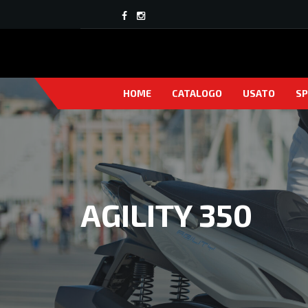
HOME
CATALOGO
USATO
SP
AGILITY 350