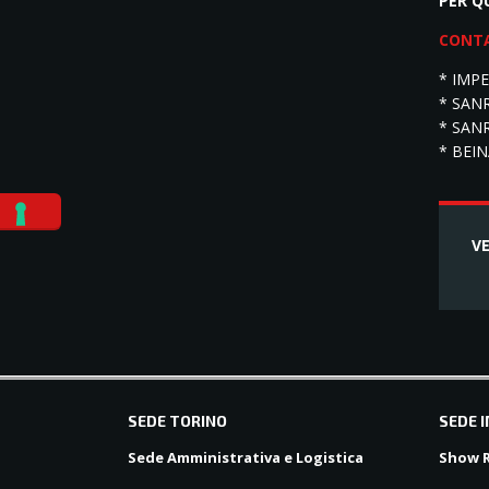
PER Q
CONT
* IMPE
* SANR
* SANR
* BEINA
VE
balkanpharmacy
SEDE TORINO
SEDE 
Sede Amministrativa e Logistica
Show R