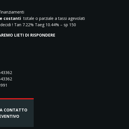
finanziamenti
e costanti
totale o parziale a tassi agevolati
 decidi ! Tan 7.22% Taeg 10.44% – sp 150
EMO LIETI DI RISPONDERE
.543362
543362
83991
TA CONTATTO
EVENTIVO