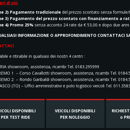
pri di più
ne 2) Pagamento tradizionale
del prezzo scontato senza formule/
ne 3) Pagamento del prezzo scontato con finanziamento a rat
ne 4) Promo 25%
senza acconto 24 rate da € 53,00 e dopo due anni
UALSIASI INFORMAZIONE O APPROFONDIMENTO CONTATTACI SAR
ATTACI
ile e ritirabile in qualsiasi dei nostri 4 centri :
RIA showroom, assistenza, ricambi Tel. 0183.295999
EMO 1 – Corso Cavallotti showroom, assistenza, ricambi Tel. 0184
EMO 2 – Rondo Garibaldi showroom, assistenza, ricambi Tel. 0184.
SCO (TO) – Uffici amministrativi e polo logistico veicoli Tel. 011.35
ICOLI DISPONIBILI
VEICOLI DISPONIBILI
RICHIES
PER TEST RIDE
PER NOLEGGIO
o PR