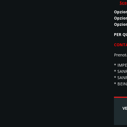
Sco
Opzio
Opzio
Opzio
PER Q
CONT
Prenotab
* IMPE
* SANR
* SANR
* BEINA
VE