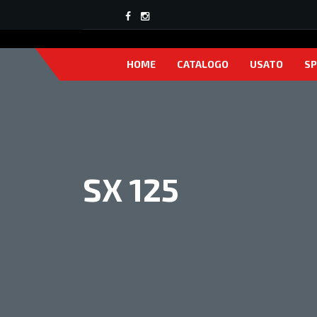
HOME
CATALOGO
USATO
SP
SX 125