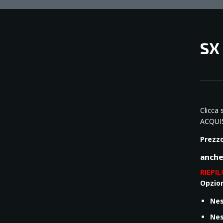
SX
Clicca s
ACQUIS
Prezzo
anche
RIEPI
Opzio
Nes
Nes