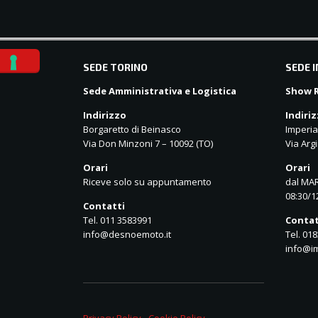
balkanpharmacy
SEDE TORINO
SEDE 
Sede Amministrativa e Logistica
Show R
Indirizzo
Indiri
Borgaretto di Beinasco
Imperia
Via Don Minzoni 7 – 10092 (TO)
Via Argi
Orari
Orari
Riceve solo su appuntamento
dal MAR
08:30/1
Contatti
Tel. 011 3583991
Contat
info@desnoemoto.it
Tel. 01
info@im