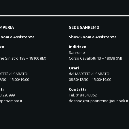
IMPERIA
SEDE SANREMO
oom e Assistenza
Show Room e Assistenza
zzo
Indirizzo
Sanremo
ne Sinistro 198 – 18100 (IM)
Corso Cavallotti 13 – 18038 (IM)
Orari
TEDì al SABATO:
dal MARTEDì al SABATO:
2:30 – 15:00/19:00
08:30/12:30 – 15:00/19:00
ti
Contatti
83 295999
Tel. 0184 543362
periamoto.it
desnoegroupsanremo@outlook.it