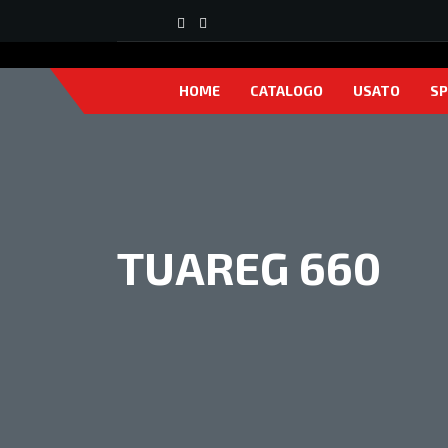
HOME
CATALOGO
USATO
SP
TUAREG 660