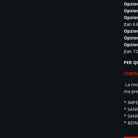
Opzio
Opzio
Opzio
(tan 6
Opzio
Opzion
Opzio
(tan 7
PER Q
CONT
La mot
ma pren
* IMPE
* SANR
* SANR
* BEINA