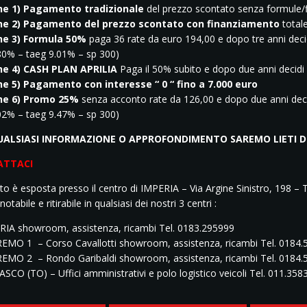
ne 1) Pagamento tradizionale
del prezzo scontato senza formule/
ne 2) Pagamento del prezzo scontato con finanziamento
totale
ne 3) Formula 50%
paga 36 rate da euro 194,00 e dopo tre anni deci
.80% – taeg 9.01% – sp 300)
ne 4) CASH PLAN APRILIA
Paga il 50% subito e dopo due anni decidi
e 5) Pagamento con interesse “ 0 “ fino a 7.000 euro
ne 6) Promo 25%
senza acconto rate da 126,00 e dopo due anni dec
.02% – taeg 9.47% – sp 300)
UALSIASI INFORMAZIONE O APPROFONDIMENTO SAREMO LIETI D
ATTACI
o è esposta presso il centro di IMPERIA – Via Argine Sinistro, 198 – 
otabile e ritirabile in qualsiasi dei nostri 3 centri :
RIA showroom, assistenza, ricambi Tel. 0183.295999
EMO 1 – Corso Cavallotti showroom, assistenza, ricambi Tel. 0184
EMO 2 – Rondo Garibaldi showroom, assistenza, ricambi Tel. 0184.
SCO (TO) – Uffici amministrativi e polo logistico veicoli Tel. 011.35