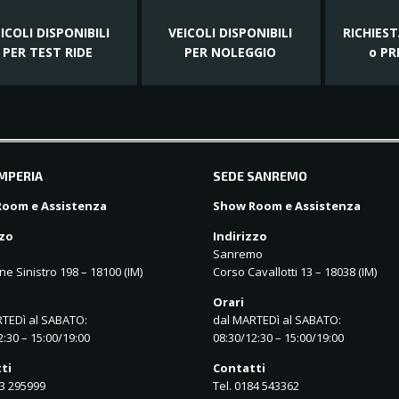
ICOLI DISPONIBILI
VEICOLI DISPONIBILI
RICHIES
PER TEST RIDE
PER NOLEGGIO
o PR
IMPERIA
SEDE SANREMO
oom e Assistenza
Show Room e Assistenza
zzo
Indirizzo
Sanremo
ne Sinistro 198 – 18100 (IM)
Corso Cavallotti 13 – 18038 (IM)
Orari
TEDì al SABATO:
dal MARTEDì al SABATO:
2:30 – 15:00/19:00
08:30/12:30 – 15:00/19:00
ti
Contatti
83 295999
Tel. 0184 543362