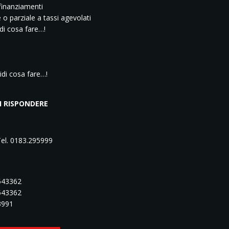
finanziamenti
 o parziale a tassi agevolati
di cosa fare…!
idi cosa fare…!
I RISPONDERE
Tel. 0183.295999
.543362
543362
83991