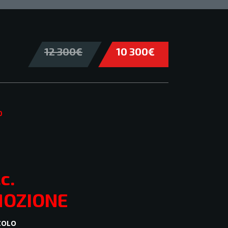
12 300€
10 300€
0
c.
MOZIONE
ICOLO