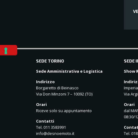
VE
balkanpharmacy
SEDE TORINO
SEDE 
Sede Amministrativa e Logistica
Show R
Indirizzo
Indiri
Borgaretto di Beinasco
Imperia
Via Don Minzoni 7 – 10092 (TO)
Via Argi
Orari
Orari
Riceve solo su appuntamento
dal MAR
08:30/1
Contatti
Tel. 011 3583991
Contat
info@desnoemoto.it
Tel. 01