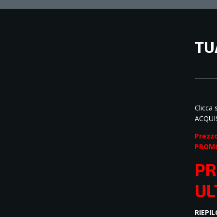
TU
PR
1
Clicca s
ACQUIS
Prezzo
PROMO
PR
UL
RIEPI