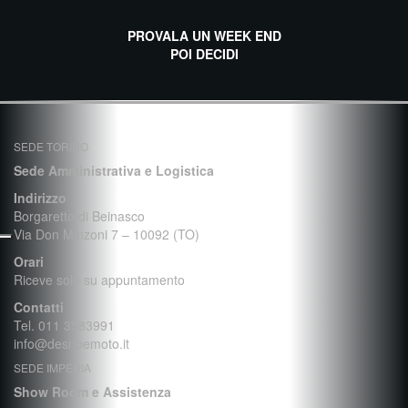
PROVALA UN WEEK END
POI DECIDI
balkanpharmacy
SEDE TORINO
Sede Amministrativa e Logistica
Indirizzo
Borgaretto di Beinasco
Via Don Minzoni 7 – 10092 (TO)
Orari
Riceve solo su appuntamento
Contatti
Tel. 011 3583991
info@desnoemoto.it
SEDE IMPERIA
Show Room e Assistenza