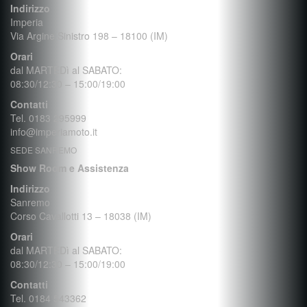
Indirizzo
Imperia
Via Argine Sinistro 198 – 18100 (IM)
Orari
dal MARTEDì al SABATO:
08:30/12:30 – 15:00/19:00
Contatti
Tel. 0183 295999
info@imperiamoto.it
SEDE SANREMO
Show Room e Assistenza
Indirizzo
Sanremo
Corso Cavallotti 13 – 18038 (IM)
Orari
dal MARTEDì al SABATO:
08:30/12:30 – 15:00/19:00
Contatti
Tel. 0184 543362