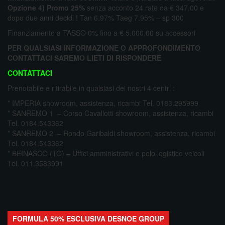
Opzione 4) Promo 25%
senza acconto 24 rate da € 347,00 e
dopo due anni decidi ! Tan 6.97% Taeg 7.95% – sp 300
Finanziamento a TASSO 0% fino a € 5.000,00 su accessori
PER QUALSIASI INFORMAZIONE O APPROFONDIMENTO
CONTATTACI SAREMO LIETI DI RISPONDERE
CONTATTACI
Prenotabile e ritirabile in qualsiasi dei nostri 4 centri :
* IMPERIA showroom, assistenza, ricambi Tel. 0183.295999
* SANREMO 1 – Corso Cavallotti showroom, assistenza, ricambi
Tel. 0184.543362
* SANREMO 2 – Rondo Garibaldi showroom, assistenza, ricambi
Tel. 0184.543362
* BEINASCO (TO) – Uffici amministrativi e polo logistico veicoli
Tel. 011.3583991
FORMULA 50% ESCLUSIVA DESNOE GROUP