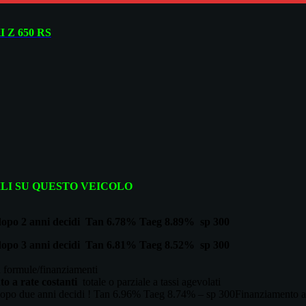
 Z 650 RS
ILI SU QUESTO VEICOLO
 dopo 2 anni decidi
Tan 6.78% Taeg 8.89% sp 300
 dopo 3 anni decidi
Tan 6.81% Taeg 8.52% sp 300
 formule/finanziamenti
o a rate costanti
totale o parziale a tassi agevolati
 dopo due anni decidi ! Tan 6.96% Taeg 8.74% – sp 300Finanziamento 