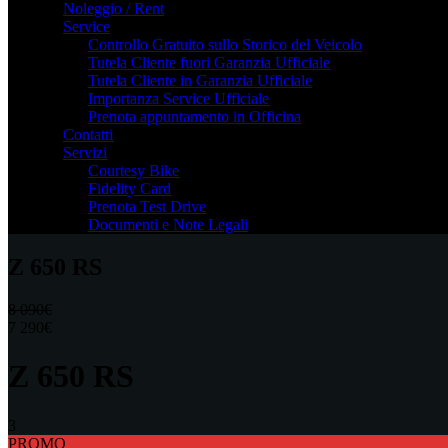
Noleggio / Rent
Service
Controllo Gratuito sullo Storico del Veicolo
Tutela Cliente fuori Garanzia Ufficiale
Tutela Cliente in Garanzia Ufficiale
Importanza Service Ufficiale
Prenota appuntamento in Officina
Contatti
Servizi
Courtesy Bike
Fidelity Card
Prenota Test Drive
Documenti e Note Legali
Z 650 RS
8 090€
7 290€
Z 650 RS
3
PROMO