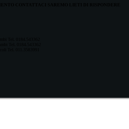
ENTO CONTATTACI SAREMO LIETI DI RISPONDERE
mbi Tel. 0184.543362
mbi Tel. 0184.543362
coli Tel. 011.3583991
RICHIEDI TEST RI
IESTA CONTATTO
GRATUITO