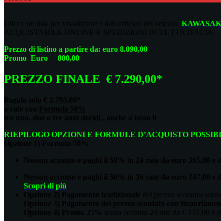
Clicca sul link per visualizzare i dati ufficiali del veicolo:
KAWASAKI
ACQUISTABILE ONLINE E SPEDIZIONI IN TUTTA ITALIA
Prezzo di listino a partire da: euro 8.090,00
Promo Euro 800,00
PREZZO FINALE € 7.290,00*
Pagala solo € 2.795,00*
a rate con
Formula 50%
tra uno, due o tre anni decidi , anche a tasso 0
RIEPILOGO OPZIONI E FORMULE D’ACQUISTO POSSIB
Opzione 1) Formula 50%
Nessun acconto e paghi il 50% in 24 rate da euro 365,00 e
Nessun acconto e paghi il 50% in 36 rate da euro 247,00 e
Scopri di più
Opzione 2) Pagamento tradizionale
del prezzo scontato senza
Opzione 3) Pagamento del prezzo scontato con finanziament
Opzione 4) Promo 25%
senza acconto 24 rate da € 171,00 e