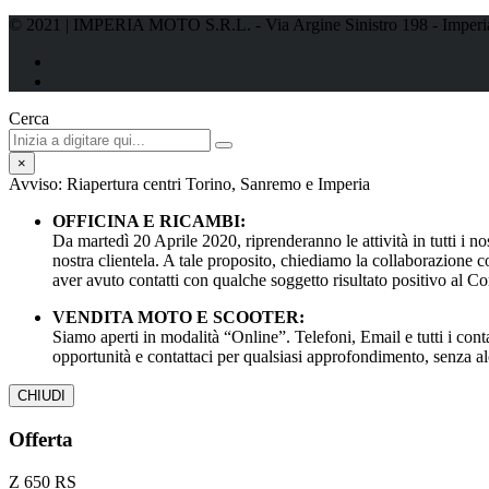
© 2021 | IMPERIA MOTO S.R.L. - Via Argine Sinistro 198 - Imperi
Cerca
×
Avviso: Riapertura centri Torino, Sanremo e Imperia
OFFICINA E RICAMBI:
Da martedì 20 Aprile 2020, riprenderanno le attività in tutti i n
nostra clientela. A tale proposito, chiediamo la collaborazione 
aver avuto contatti con qualche soggetto risultato positivo al C
VENDITA MOTO E SCOOTER:
Siamo aperti in modalità “Online”. Telefoni, Email e tutti i cont
opportunità e contattaci per qualsiasi approfondimento, 
CHIUDI
Offerta
Z 650 RS