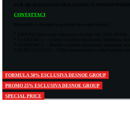
PER QUALSIASI INFORMAZIONE O APPROFONDIM
CONTATTACI
Prenotabile e ritirabile in qualsiasi dei nostri 4 centri :
* IMPERIA showroom, assistenza, ricambi Tel. 0183.295999
* SANREMO 1 – Corso Cavallotti showroom, assistenza, rica
* SANREMO 2 – Rondo Garibaldi showroom, assistenza, rica
* BEINASCO (TO) – Uffici amministrativi e polo logistico vei
FORMULA 50% ESCLUSIVA DESNOE GROUP
PROMO 25% ESCLUSIVA DESNOE GROUP
SPECIAL PRICE
CHIEDI PREVENTIVO
RICH
E DISPONIBILITÀ NOLEGGIO