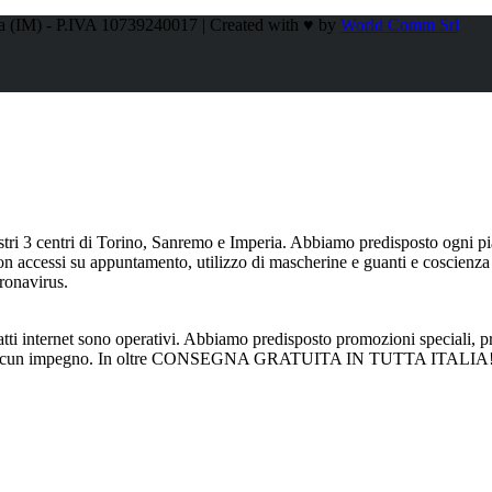
a (IM) - P.IVA 10739240017 | Created with ♥ by
World Comm Srl
ostri 3 centri di Torino, Sanremo e Imperia. Abbiamo predisposto ogni pian
con accessi su appuntamento, utilizzo di mascherine e guanti e coscienza
oronavirus.
atti internet sono operativi. Abbiamo predisposto promozioni speciali, pre
senza alcun impegno. In oltre CONSEGNA GRATUITA IN TUTTA ITALIA