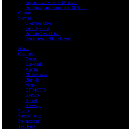
Importanza Service Ufficiale
Prenota appuntamento in Officina
Contatti
Servizi
Courtesy Bike
Fidelity Card
Prenota Test Drive
Documenti e Note Legali
Home
Catalogo
Ducati
Kawasaki
Aprilia
Moto Guzzi
Piaggio
Vespa
CF MOTO
Kymco
Benelli
Keeway
Usato
Special price
Promozioni
Test Ride