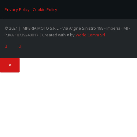
Privacy Policy
-
Cookie Policy
© 2021 | IMPERIA MOTO S.R.L. - Via Argine Sinistro 198 - Imperia (IM) -
P.IVA 10739240017 | Created with ♥ by
World Comm Srl
×
Avviso: Riapertura centri Torino, Sanremo e Imperia
OFFICINA E RICAMBI:
Da martedì 20 Aprile 2020, riprenderanno le attività in tutti i nostri
3 centri di Torino, Sanremo e Imperia. Abbiamo predisposto ogni
piano operativo al fine di tutelare la salute dei nostri dipendenti e
della nostra clientela. A tale proposito, chiediamo la
collaborazione con accessi su appuntamento, utilizzo di
mascherine e guanti e coscienza di “non accesso” se in presenza
di sintomi influenzali o dubbio di aver avuto contatti con qualche
soggetto risultato positivo al Coronavirus.